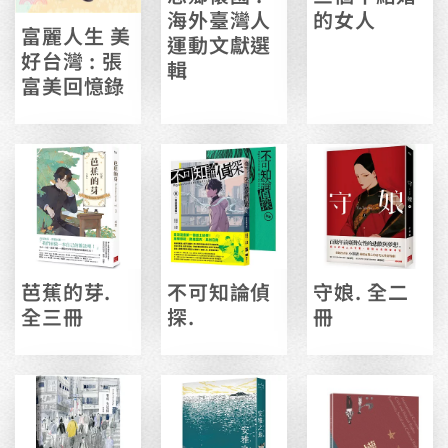
海外臺灣人
的女人
富麗人生 美
運動文獻選
好台灣 : 張
輯
富美回憶錄
芭蕉的芽.
不可知論偵
守娘. 全二
全三冊
探.
冊