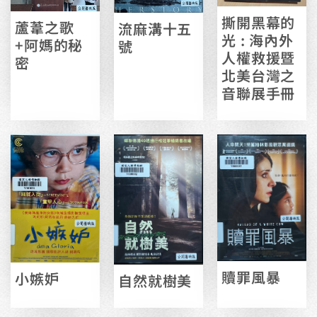
撕開黑幕的
蘆葦之歌
流麻溝十五
光 : 海內外
+阿媽的秘
號
人權救援暨
密
北美台灣之
音聯展手冊
贖罪風暴
小嫉妒
自然就樹美