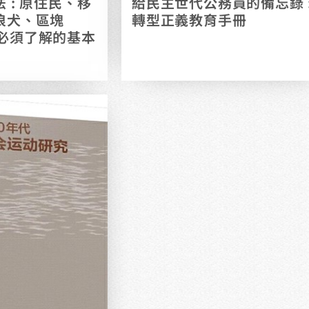
 : 原住民、移
給民主世代公務員的備忘錄 
浪犬、區塊
轉型正義教育手冊
0件你必須了解的基本