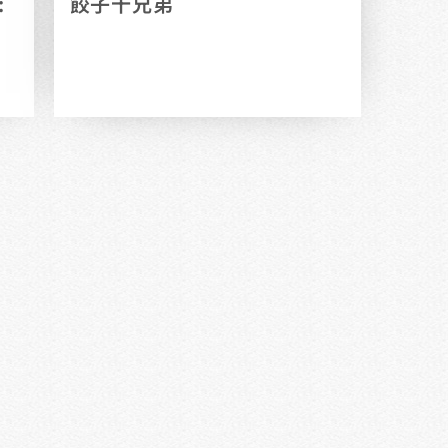
:
餃子十兄弟