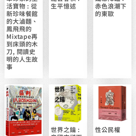
活寶物 : 從
生平憶述
赤色浪潮下
新珍味餐館
的東歐
的大滷麵、
鳳飛飛的
Mixtape再
到床頭的木
刀, 閱讀史
明的人生故
事
世界之鑰 :
性公民權