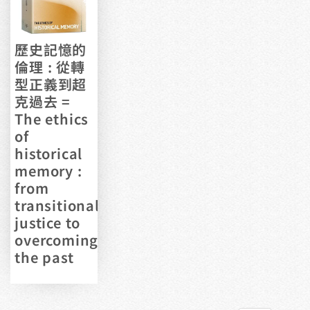
歷史記憶的
倫理 : 從轉
型正義到超
克過去 =
The ethics
of
historical
memory :
from
transitional
justice to
overcoming
the past