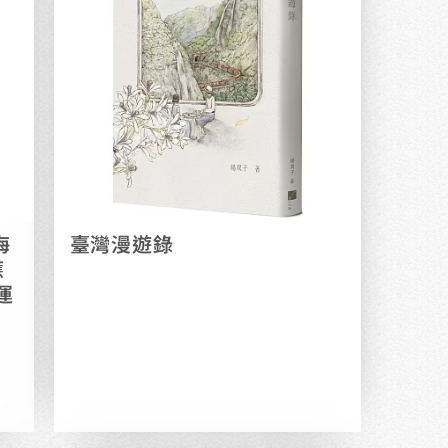
海
臺灣漫遊錄
應
運