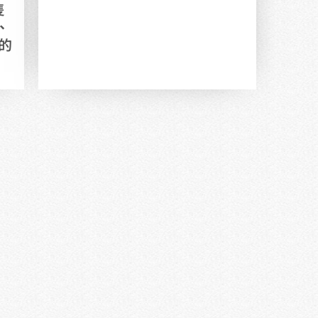
隻
、
的