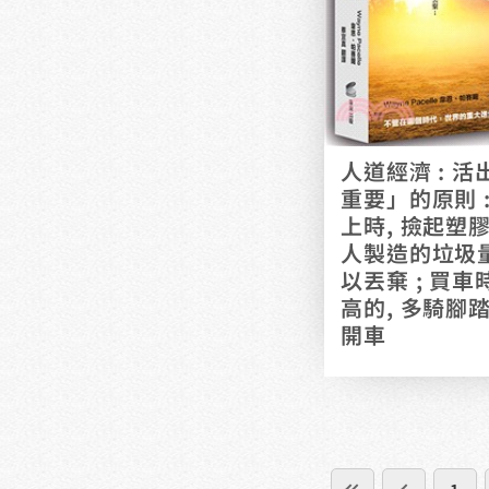
人道經濟 : 
重要」的原則 
上時, 撿起塑膠
人製造的垃圾量
以丟棄 ; 買
高的, 多騎腳
開車