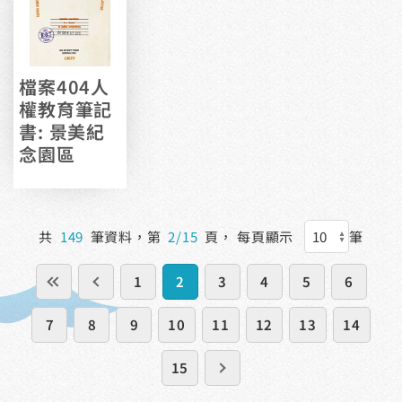
檔案404人
權教育筆記
書: 景美紀
念園區
共
149
筆資料，第
2/15
頁，
每頁顯示
筆
1
2
3
4
5
6
7
8
9
10
11
12
13
14
15