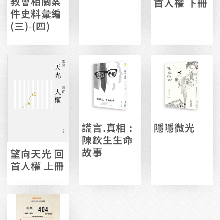
教會相關案
首人權 下冊
件史料彙編
(三)-(四)
謊言.真相 :
隱隱微光
陳欽生生命
故事
望向天光 回
首人權 上冊