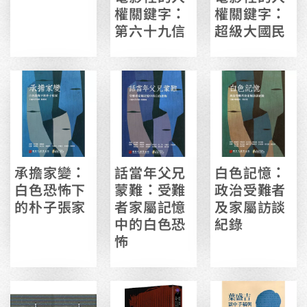
權關鍵字：
權關鍵字：
第六十九信
超級大國民
承擔家變：
話當年父兄
白色記憶：
白色恐怖下
蒙難：受難
政治受難者
的朴子張家
者家屬記憶
及家屬訪談
中的白色恐
紀錄
怖