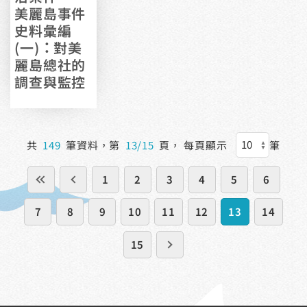
美麗島事件
史料彙編
(一)：對美
麗島總社的
調查與監控
共
149
筆資料，第
13/15
頁，
每頁顯示
筆
1
2
3
4
5
6
7
8
9
10
11
12
13
14
15