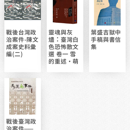
戰後台灣政
靈魂與灰
葉盛吉獄中
治案件-陳文
燼：臺灣白
手稿與書信
成案史料彙
色恐怖散文
集
編(二)
選 卷一 雪
的重述•萌
戰後臺灣政
治案件──