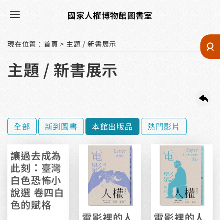
國家人權博物館圖書室
現在位置
：
首頁
>
主題 / 新書展示
主題 / 新書展示
全部
新到圖書
本館出版品
熱門影片
讓過去成為
此刻：臺灣
白色恐怖小
說選 卷四白
色的賦格
電影裡的人
電影裡的人