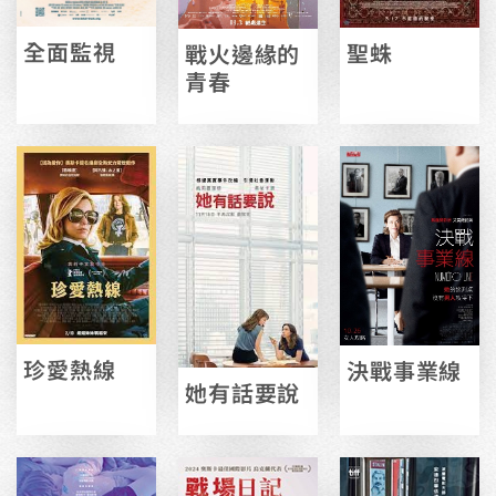
全面監視
聖蛛
戰火邊緣的
青春
珍愛熱線
決戰事業線
她有話要說